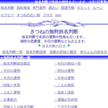
姓名判断で性格や相性を占います。(8月7日更新)
姓名判断
四柱推命
奇門遁甲
易占い
開運手帳
タロット
ルーン
セラピー
きつねの占い館
ブログ
note
きつねの無料姓名判断
姓名判断で名前の運勢や性格を占います。
相性や恋愛運、今日の運勢なども占えます。
姓名判断の目次
姓名判断一覧
姓名判断講座
画数の意味と解説
赤ちゃんの命名法
▼無料姓名判断一覧
姓名判断総合鑑定
今日の順位一覧
今日の運勢
明日の運勢
今月の運勢
今年の運勢
性格と本質
二人の相性
人生と運勢
宿命と課題
仕事能力
適職の方向性
芸能人との姓名判断
三才五行診断