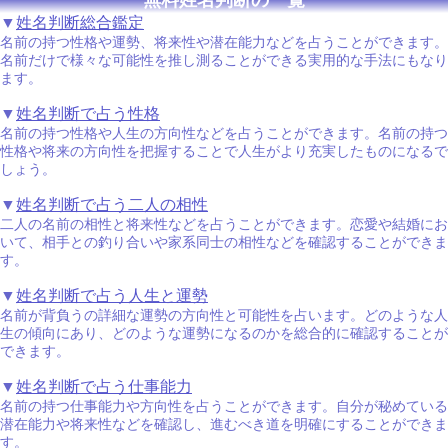
▼
姓名判断総合鑑定
名前の持つ性格や運勢、将来性や潜在能力などを占うことができます。
名前だけで様々な可能性を推し測ることができる実用的な手法にもなり
ます。
▼
姓名判断で占う性格
名前の持つ性格や人生の方向性などを占うことができます。名前の持つ
性格や将来の方向性を把握することで人生がより充実したものになるで
しょう。
▼
姓名判断で占う二人の相性
二人の名前の相性と将来性などを占うことができます。恋愛や結婚にお
いて、相手との釣り合いや家系同士の相性などを確認することができま
す。
▼
姓名判断で占う人生と運勢
名前が背負うの詳細な運勢の方向性と可能性を占います。どのような人
生の傾向にあり、どのような運勢になるのかを総合的に確認することが
できます。
▼
姓名判断で占う仕事能力
名前の持つ仕事能力や方向性を占うことができます。自分が秘めている
潜在能力や将来性などを確認し、進むべき道を明確にすることができま
す。