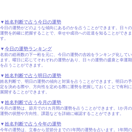
▼
姓名判断で占う今日の運勢
今日の運勢がどのような傾向にあるのかを占うことができます。日々の
運勢を的確に把握することで、幸せや成功への近道を知ることができま
す。
▼
今日の運勢ランキング
名前の総画数の下一桁を元に、今日の運勢の吉凶をランキング化してい
ます。曜日に応じてそれぞれの運勢があり、日々の運勢の盛衰と幸運期
を占うことができます。
▼
姓名判断で占う明日の運勢
姓名判断で、明日の運勢の傾向と対策を占うことができます。明日の予
定を決める際や、方向性を定める際に運勢を把握しておくことで有利に
展開することができます。
▼
姓名判断で占う今月の運勢
今月の運勢は、節月での1カ月間の運勢を占うことができます。1か月の
運勢の状態や方向性、課題などを詳細に確認することができます。
▼
姓名判断で占う今年の運勢
今年の運勢は、立春から翌節分までの1年間の運勢を占います。1年間の