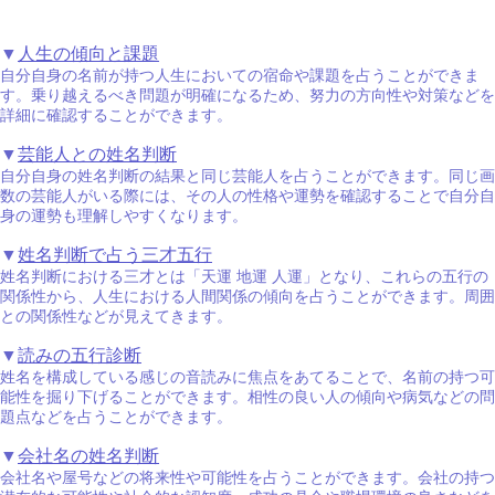
▼
人生の傾向と課題
自分自身の名前が持つ人生においての宿命や課題を占うことができま
す。乗り越えるべき問題が明確になるため、努力の方向性や対策などを
詳細に確認することができます。
▼
芸能人との姓名判断
自分自身の姓名判断の結果と同じ芸能人を占うことができます。同じ画
数の芸能人がいる際には、その人の性格や運勢を確認することで自分自
身の運勢も理解しやすくなります。
▼
姓名判断で占う三才五行
姓名判断における三才とは「天運 地運 人運」となり、これらの五行の
関係性から、人生における人間関係の傾向を占うことができます。周囲
との関係性などが見えてきます。
▼
読みの五行診断
姓名を構成している感じの音読みに焦点をあてることで、名前の持つ可
能性を掘り下げることができます。相性の良い人の傾向や病気などの問
題点などを占うことができます。
▼
会社名の姓名判断
会社名や屋号などの将来性や可能性を占うことができます。会社の持つ