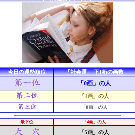
今日の運勢順位
「社会運」 下1桁の画数
「0画」の人
「1画」の人
「8画」の人
最下位
「4画」の人
「5画」の人