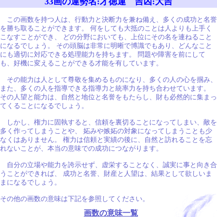
33画の運勢名:才徳運 吉凶:大吉
この画数を持つ人は、行動力と決断力を兼ね備え、多くの成功と名誉
を勝ち取ることができます。 何をしても大抵のことは人よりも上手く
こなすことができ、 どの分野においても、上位にその名を連ねること
になるでしょう。 その頭脳は非常に明晰で博識でもあり、どんなこと
にも適切に対応できる処理能力を持ちます。 問題や障害を前にして
も、好機に変えることができる才能を有しています。
その能力は人として尊敬を集めるものになり、多くの人の心を掴み、
また、多くの人を指導できる指導力と統率力を持ち合わせています。
その人望と能力は、自然と地位と名誉をもたらし、財も必然的に集まっ
てくることになるでしょう。
しかし、権力に固執すると、信頼を裏切ることになってしまい、敵を
多く作ってしまうことや、 妬みや嫉妬の対象になってしまうことも少
なくはありません。 権力は信頼と実績の後に、自然と訪れることを忘
れないことが、本当の意味での成功につながります。
自分の立場や能力を誇示せず、虚栄することなく、誠実に事と向き合
うことができれば、 成功と名誉、財産と人望は、結果として欲しいま
まになるでしょう。
その他の画数の意味は下記を参照してください。
画数の意味一覧