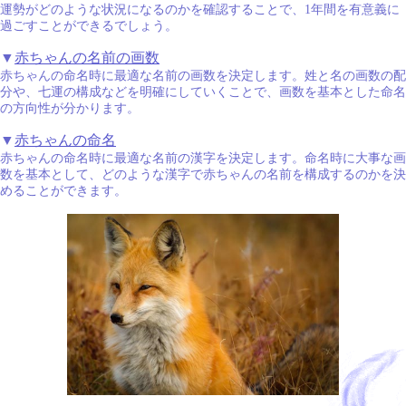
運勢がどのような状況になるのかを確認することで、1年間を有意義に
過ごすことができるでしょう。
▼
赤ちゃんの名前の画数
赤ちゃんの命名時に最適な名前の画数を決定します。姓と名の画数の配
分や、七運の構成などを明確にしていくことで、画数を基本とした命名
の方向性が分かります。
▼
赤ちゃんの命名
赤ちゃんの命名時に最適な名前の漢字を決定します。命名時に大事な画
数を基本として、どのような漢字で赤ちゃんの名前を構成するのかを決
めることができます。