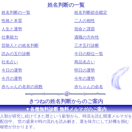
姓名判断の一覧
姓名判断の一覧
姓名判断総合鑑定
性格と本質
二人の相性
人生と運勢
宿命と課題
仕事能力
適職の方向性
芸能人との姓名判断
三才五行診断
読みの五行診断
今日の順位一覧
社名占い
商品名占い
今日の運勢
明日の運勢
今月の運勢
今年の運勢
赤ちゃんの名前の画数
赤ちゃんの命名
きつねの姓名判断からのご案内
▼各種無料診断 無料メルマガのご案内
人類が研究し続けてきた暦という叡智から、時流を読む開運メルマガを
配信中。 世の盛衰や時の流れを読み解き、運を味方にして好機を掴む
秘密が分かります。