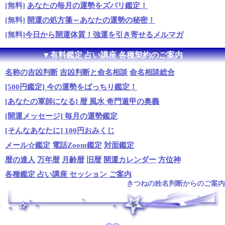
[無料]
あなたの毎月の運勢をズバリ鑑定！
[無料]
開運の処方箋～あなたの運勢の秘密！
[無料]
今日から開運体質！強運を引き寄せるメルマガ
▼有料鑑定 占い講座 各種契約のご案内
名称の吉凶判断
吉凶判断と命名相談
命名相談総合
[500円鑑定] 今の運勢をばっちり鑑定！
[あなたの軍師になる] 暦 風水 奇門遁甲の奥義
[開運メッセージ] 毎月の運勢鑑定
[そんなあなたに] 100円おみくじ
メール☆鑑定
電話Zoom鑑定
対面鑑定
暦の達人
万年暦
月齢暦
旧暦
開運カレンダー
方位神
各種鑑定 占い講座 セッション ご案内
きつねの姓名判断からのご案内
.