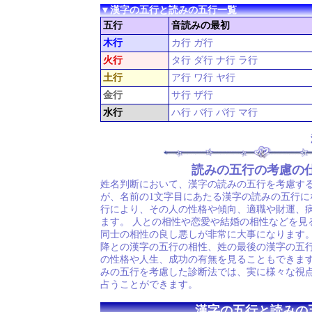
▼漢字の五行と読みの五行一覧
五行
音読みの最初
木行
カ行 ガ行
火行
タ行 ダ行 ナ行 ラ行
土行
ア行 ワ行 ヤ行
金行
サ行 ザ行
水行
ハ行 バ行 パ行 マ行
読みの五行の考慮の
姓名判断において、漢字の読みの五行を考慮す
が、名前の1文字目にあたる漢字の読みの五行に
行により、その人の性格や傾向、適職や財運、
ます。 人との相性や恋愛や結婚の相性などを見
同士の相性の良し悪しが非常に大事になります。
降との漢字の五行の相性、姓の最後の漢字の五
の性格や人生、成功の有無を見ることもできます
みの五行を考慮した診断法では、実に様々な視
占うことができます。
漢字の五行と読みの