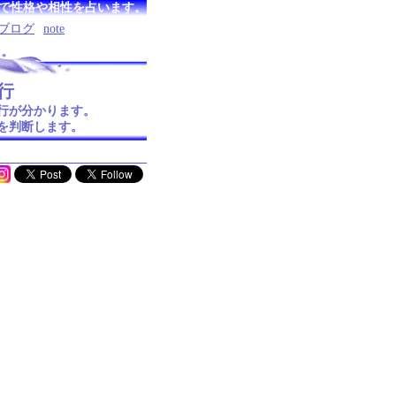
で性格や相性を占います。
ブログ
note
行
行が分かります。
を判断します。