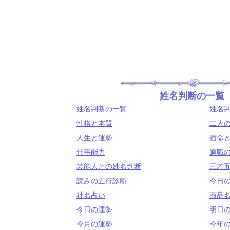
姓名判断の一覧
姓名判断の一覧
姓名
性格と本質
二人
人生と運勢
宿命
仕事能力
適職
芸能人との姓名判断
三才
読みの五行診断
今日
社名占い
商品
今日の運勢
明日
今月の運勢
今年