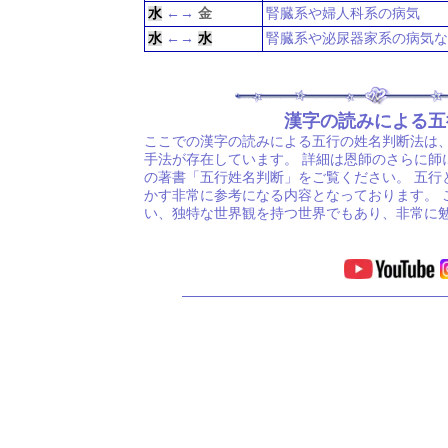
水
←→
金
腎臓系や婦人科系の病気
水
←→
水
腎臓系や泌尿器家系の病気な
漢字の読みによる五
ここでの漢字の読みによる五行の姓名判断法は
手法が存在しています。 詳細は恩師のさらに師
の著書「五行姓名判断」をご覧ください。 五行
かす非常に参考になる内容となっております。 
い、独特な世界観を持つ世界でもあり、非常に