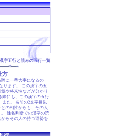
漢字五行と読みの五行一覧
仕方
る際に一番大事になるの
なります。 この漢字の五
病気や将来性などが分かり
る際にも、この漢字の五行
 また、名前の2文字目以
行との相性からも、その人
。 姓名判断での漢字の読
点からその人の持つ運勢を
五行