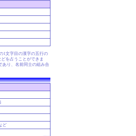
の1文字目の漢字の五行の
などを占うことができま
であり、名前同士の組み合
病
など