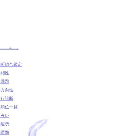
判断総合鑑定
の相性
と課題
の方向性
五行診断
の順位一覧
名占い
の運勢
の運勢