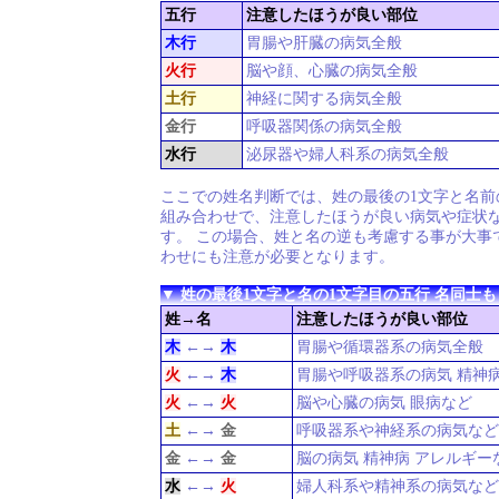
五行
注意したほうが良い部位
木行
胃腸や肝臓の病気全般
火行
脳や顔、心臓の病気全般
土行
神経に関する病気全般
金行
呼吸器関係の病気全般
水行
泌尿器や婦人科系の病気全般
ここでの姓名判断では、姓の最後の1文字と名前
組み合わせで、注意したほうが良い病気や症状
す。 この場合、姓と名の逆も考慮する事が大事
わせにも注意が必要となります。
▼ 姓の最後1文字と名の1文字目の五行 名同士も
姓→名
注意したほうが良い部位
木
←→
木
胃腸や循環器系の病気全般
火
←→
木
胃腸や呼吸器系の病気 精神
火
←→
火
脳や心臓の病気 眼病など
土
←→
金
呼吸器系や神経系の病気など
金
←→
金
脳の病気 精神病 アレルギー
水
←→
火
婦人科系や精神系の病気など