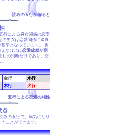
読みの五行が偏ると
性
五行による男女関係の恋愛
せの男女は恋愛関係に進展
基準となっています。 男
違えなければ
恋愛成就が期
悪しの判断だけであり、交
ん。
金行
水行
木行
火行
五行による恋愛の相性
意点
読みの五行で、病気になり
占うことができます。