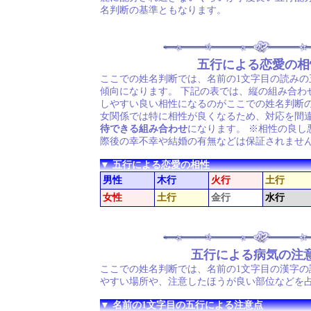
名判断の基準ともなります。
五行による恋愛の相
ここでの姓名判断では、名前の1文字目の読みの
傾向になります。 下記の表では、縦の組み合わ
しやすい良い相性になるのがここでの姓名判断の
女関係では特に相性が良くなるため、対応を間
待できる組み合わせ
になります。 ※相性の良し
際後の幸不幸や結婚の有無などは保証されませ
▼ 五行による恋愛の相性
男性
木行
火行
土行
女性
土行
金行
水行
五行による病気の注
ここでの姓名判断では、名前の1文字目の漢字の
やすい場所や、注意したほうが良い部位などを
▼ 名前の1文字目の五行による注意点