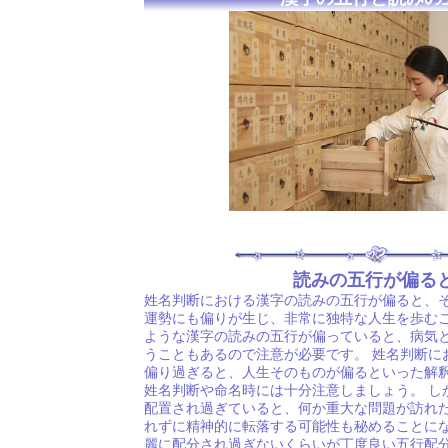
読みの五行が偏る
姓名判断における漢字の読みの五行が偏ると、
運勢にも偏りが生じ、非常に独特な人生を歩むこ
ような漢字の読みの五行が偏っていると、病気
うこともあるので注意が必要です。 姓名判断に
偏り過ぎると、人生そのものが偏るといった解
姓名判断や命名時には十分注意しましょう。 し
配置され過ぎていると、何か重大な問題が訪れ
れずに精神的に転落する可能性も秘めることにな
麗に配分され過ぎないくらいが丁度良い五行配