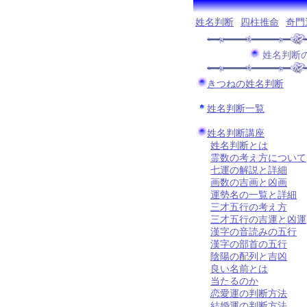
姓名判断
四柱推命
奇門
姓名判断
きつねの姓名判断
姓名判断一覧
姓名判断講座
姓名判断とは
霊数の考え方について
七運の解説と詳細
画数の吉画と凶画
運勢名の一覧と詳細
三才五行の考え方
三才五行の吉運と凶運
漢字の音読みの五行
漢字の部首の五行
陰陽の配列と吉凶
良い名前とは
当たるのか
恋愛運の判断方法
結婚運の判断方法