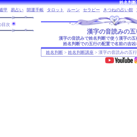
姓名判断
遁甲
易占い
開運手帳
タロット
ルーン
セラピー
きつねの占い館
の目次
漢字の音読みの五
漢字の音読みで姓名判断で使う漢字の五
姓名判断での五行の配置で名前の吉凶
姓名判断
>
姓名判断講座
> 漢字の音読みの五行