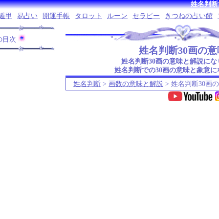
姓名判断
遁甲
易占い
開運手帳
タロット
ルーン
セラピー
きつねの占い館
の目次
姓名判断30画の意
姓名判断30画の意味と解説にな
姓名判断での30画の意味と象意に
姓名判断
>
画数の意味と解説
> 姓名判断30画