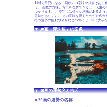
判断で重要になる「画数」の意味や背景はある
う。 画数の意味と背景を理解できると、人生の
つかります。。 漢字には様々な意味があるよう
意味があります。 その意味を捉えたのが姓名判
持つ運勢の解釈や命名などの際には非常に大事
▼ 30画「浮沈運」の図象
▼ 30画の運勢名と吉凶
■ 30画の運勢の名称