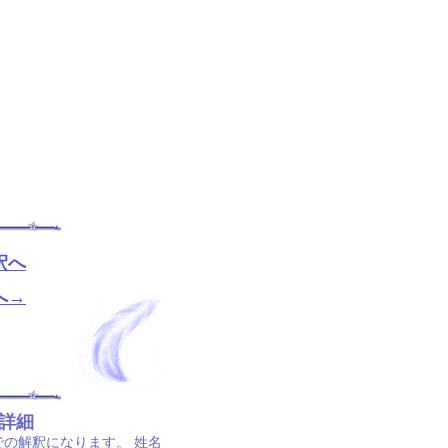
釈へ
へ→
と詳細
での解釈になります。 姓名