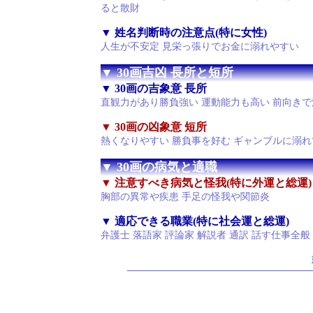
ると散財
▼ 姓名判断時の注意点(特に女性)
人生が不安定 見栄っ張りでお金に溺れやすい
▼ 30画吉凶 長所と短所
▼ 30画の吉象意 長所
直観力があり勝負強い 運動能力も高い 前向き
▼ 30画の凶象意 短所
熱くなりやすい 勝負事を好む ギャンブルに溺
▼ 30画の病気と適職
▼ 注意すべき病気と怪我(特に外運と総運)
胸部の異常や疾患 手足の怪我や関節炎
▼ 適応できる職業(特に社会運と総運)
弁護士 落語家 評論家 解説者 通訳 話す仕事全般