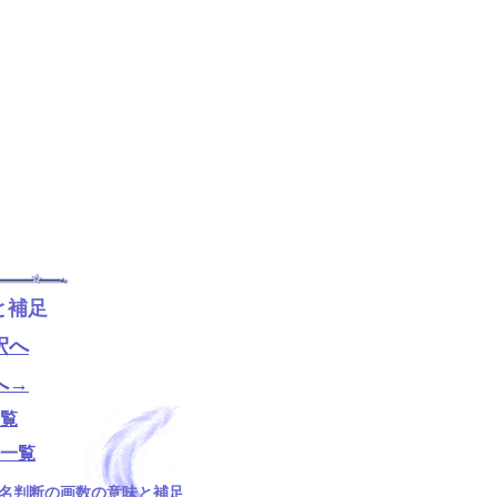
と補足
釈へ
へ→
覧
一覧
名判断の画数の意味と補足