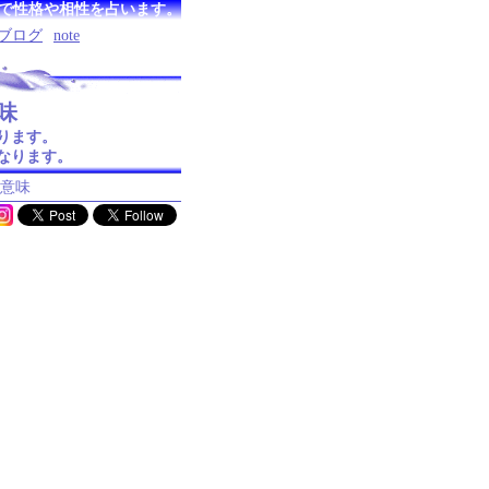
で性格や相性を占います。
ブログ
note
味
ります。
なります。
の意味