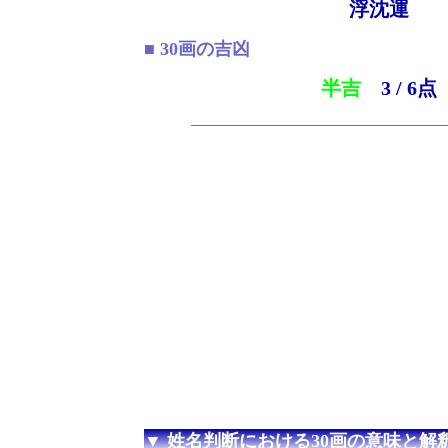
浮沈運
■ 30画の吉凶
半吉
3 / 6点
▼ 姓名判断における30画の意味と解