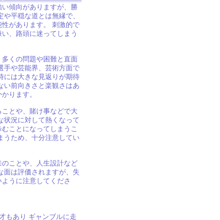
い傾向がありますが、勝
定や平穏な道とは無縁で、
性があります。 刺激的で
嫌い、路頭に迷ってしまう
多くの問題や困難と直面
選手や芸能界、芸術方面で
時には大きな見返りが期待
ない前向きさと楽観さはあ
かかります。
ことや、賭け事などで大
な状況に対して熱くなって
歩むことになってしまうこ
まうため、十分注意してい
のことや、人生設計など
な面は評価されますが、失
いように注意してくださ
才もあり ギャンブルに走