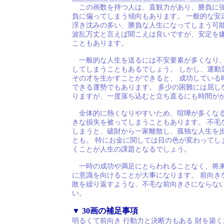
この画数を持つ人は、直観力があり、勝負に強
負に偏ってしまう傾向もあります。 一般的な安
浮き沈みの多い、勝負な人生になってしまう可能
波乱万丈と言えば聞こえは良いですが、安定を
こともあります。
一般的な人生を送るには不安要素が多くなり、
してしまうこともあるでしょう。 しかし、運動
その才を生かすことができると、 成功している
できる運勢でもあります。 多少の困難には屈し
りますが、一度落ち込むと立ち直るにも時間が
全体的に熱くなりやすいため、喧嘩が多くなる
きな損失を被ってしまうこともあります。 不毛
しまうと、破財から一家離散し、孤独な人生を
とも。 特にお金に関しては目の色が変わってし
くことが人生の課題となるでしょう。
一時の成功や満足にとらわれることなく、将来
に意識を向けることが大事になります。 前向き
敗を繰り返すような、不毛な前向きさにならな
い。
▼ 30画の補足事項
明るくて前向き 行動力と決断力もある 財を築く