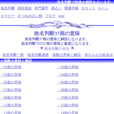
姓名判断で性格や相性を占います。
姓名判断
四柱推命
奇門遁甲
易占い
開運手帳
タロット
ルーン
セラピー
きつねの占い館
ブログ
note
姓名判断37画の意味
姓名判断37画の意味と解説になります。
姓名判断での37画の意味と象意になります。
姓名判断の目次
姓名判断一覧
姓名判断講座
画数の意味と解説
赤ちゃんの命名法
▼画数の意味と解説
01画の意味
02画の意味
03画の意味
04画の意味
05画の意味
06画の意味
07画の意味
08画の意味
09画の意味
10画の意味
11画の意味
12画の意味
13画の意味
14画の意味