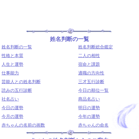
姓名判断の一覧
姓名判断の一覧
姓名判断総合鑑定
性格と本質
二人の相性
人生と運勢
宿命と課題
仕事能力
適職の方向性
芸能人との姓名判断
三才五行診断
読みの五行診断
今日の順位一覧
社名占い
商品名占い
今日の運勢
明日の運勢
今月の運勢
今年の運勢
赤ちゃんの名前の画数
赤ちゃんの命名