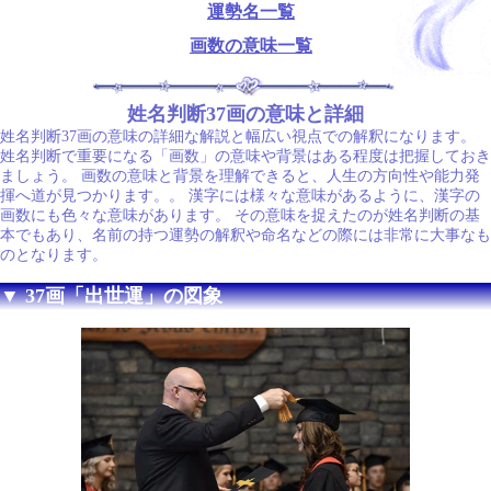
運勢名一覧
画数の意味一覧
姓名判断37画の意味と詳細
姓名判断37画の意味の詳細な解説と幅広い視点での解釈になります。
姓名判断で重要になる「画数」の意味や背景はある程度は把握しておき
ましょう。 画数の意味と背景を理解できると、人生の方向性や能力発
揮へ道が見つかります。。 漢字には様々な意味があるように、漢字の
画数にも色々な意味があります。 その意味を捉えたのが姓名判断の基
本でもあり、名前の持つ運勢の解釈や命名などの際には非常に大事なも
のとなります。
▼ 37画「出世運」の図象