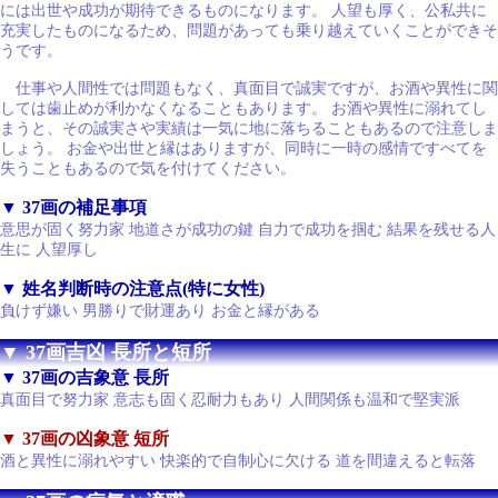
には出世や成功が期待できるものになります。 人望も厚く、公私共に
充実したものになるため、問題があっても乗り越えていくことができそ
うです。
仕事や人間性では問題もなく、真面目で誠実ですが、お酒や異性に関
しては歯止めが利かなくなることもあります。 お酒や異性に溺れてし
まうと、その誠実さや実績は一気に地に落ちることもあるので注意しま
しょう。 お金や出世と縁はありますが、同時に一時の感情ですべてを
失うこともあるので気を付けてください。
▼ 37画の補足事項
意思が固く努力家 地道さが成功の鍵 自力で成功を掴む 結果を残せる人
生に 人望厚し
▼ 姓名判断時の注意点(特に女性)
負けず嫌い 男勝りで財運あり お金と縁がある
▼ 37画吉凶 長所と短所
▼ 37画の吉象意 長所
真面目で努力家 意志も固く忍耐力もあり 人間関係も温和で堅実派
▼ 37画の凶象意 短所
酒と異性に溺れやすい 快楽的で自制心に欠ける 道を間違えると転落