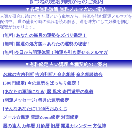
きつねの姓名判断からのご案内
▼各種無料診断 無料メルマガのご案内
人類が研究し続けてきた暦という叡智から、時流を読む開運メルマガを
配信中。 世の盛衰や時の流れを読み解き、運を味方にして好機を掴む
秘密が分かります。
[無料]
あなたの毎月の運勢をズバリ鑑定！
[無料]
開運の処方箋～あなたの運勢の秘密！
[無料]
今日から開運体質！強運を引き寄せるメルマガ
▼有料鑑定 占い講座 各種契約のご案内
名称の吉凶判断
吉凶判断と命名相談
命名相談総合
[500円鑑定] 今の運勢をばっちり鑑定！
[あなたの軍師になる] 暦 風水 奇門遁甲の奥義
[開運メッセージ] 毎月の運勢鑑定
[そんなあなたに] 100円おみくじ
メール☆鑑定
電話Zoom鑑定
対面鑑定
暦の達人
万年暦
月齢暦
旧暦
開運カレンダー
方位神