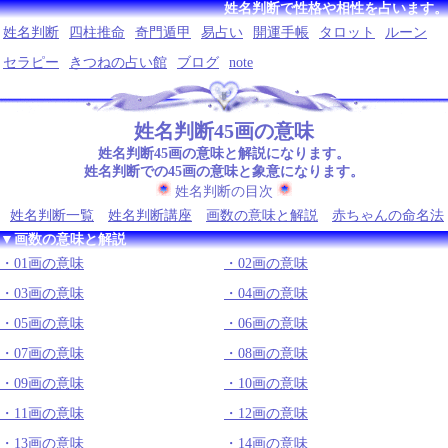
姓名判断で性格や相性を占います。
姓名判断
四柱推命
奇門遁甲
易占い
開運手帳
タロット
ルーン
セラピー
きつねの占い館
ブログ
note
姓名判断45画の意味
姓名判断45画の意味と解説になります。
姓名判断での45画の意味と象意になります。
姓名判断の目次
姓名判断一覧
姓名判断講座
画数の意味と解説
赤ちゃんの命名法
▼画数の意味と解説
01画の意味
02画の意味
03画の意味
04画の意味
05画の意味
06画の意味
07画の意味
08画の意味
09画の意味
10画の意味
11画の意味
12画の意味
13画の意味
14画の意味