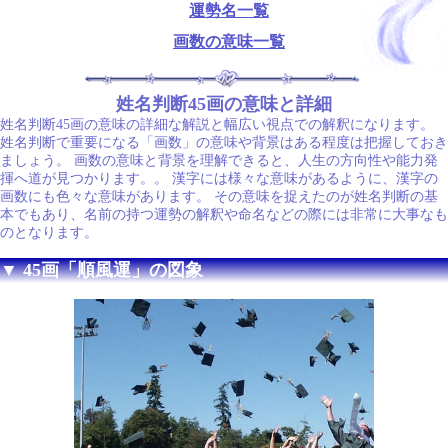
運勢名一覧
画数の意味一覧
姓名判断45画の意味と詳細
姓名判断45画の意味の詳細な解説と幅広い視点での解釈になります。
姓名判断で重要になる「画数」の意味や背景はある程度は把握しておき
ましょう。 画数の意味と背景を理解できると、人生の方向性や能力発
揮へ道が見つかります。。 漢字には様々な意味があるように、漢字の
画数にも色々な意味があります。 その意味を捉えたのが姓名判断の基
本でもあり、名前の持つ運勢の解釈や命名などの際には非常に大事なも
のとなります。
▼ 45画「順風運」の図象