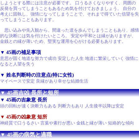
しようとする際には注意が必要です。 口うるさくなりやすく、周囲の
反発を買ってしまうこともあるため気を付けておきましょう。 自分の
考えに固執し、強情になってしまうことで、それまで得ていた信望を失
ってしまうこともあります。
思い込みや先入観から、間違った道を歩んでしまうこともあり、感情
的な決断には気を付けたいところ。 安定や平和とは縁がありますが、
金銭との縁が薄いため、堅実な運用を心がける必要もあります。
▼ 45画の補足事項
意思が固く地道な努力で成功 安定した人生 地道に繁栄していく 強情に
なると人望を失う
▼ 姓名判断時の注意点(特に女性)
マイペースで安定 良縁があり幸せな結婚生活
▼ 45画吉凶 長所と短所
▼ 45画の吉象意 長所
頭の回転が速く決断力もある 判断力もあり 人生後半以降は安定
▼ 45画の凶象意 短所
神経質で口うるさい 言葉や素行が悪い 金銭と縁が薄い 短絡的な傾向
▼ 45画の病気と適職