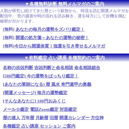
▼各種無料診断 無料メルマガのご案内
人類が研究し続けてきた暦という叡智から、時流を読む開運メルマガを
配信中。 世の盛衰や時の流れを読み解き、運を味方にして好機を掴む
秘密が分かります。
[無料]
あなたの毎月の運勢をズバリ鑑定！
[無料]
開運の処方箋～あなたの運勢の秘密！
[無料]
今日から開運体質！強運を引き寄せるメルマガ
▼有料鑑定 占い講座 各種契約のご案内
名称の吉凶判断
吉凶判断と命名相談
命名相談総合
[500円鑑定] 今の運勢をばっちり鑑定！
[あなたの軍師になる] 暦 風水 奇門遁甲の奥義
[開運メッセージ] 毎月の運勢鑑定
[そんなあなたに] 100円おみくじ
メール☆鑑定
電話Zoom鑑定
対面鑑定
暦の達人
万年暦
月齢暦
旧暦
開運カレンダー
方位神
各種鑑定 占い講座 セッション ご案内