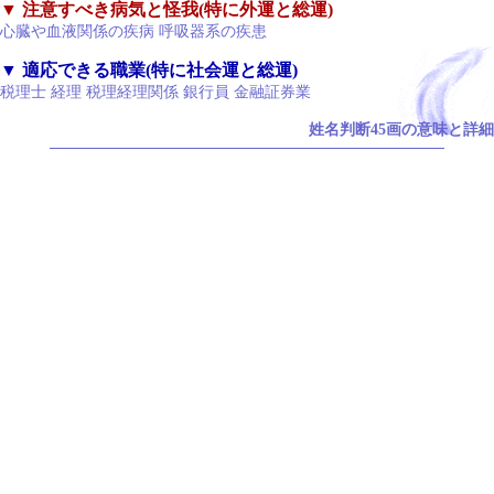
▼ 注意すべき病気と怪我(特に外運と総運)
心臓や血液関係の疾病 呼吸器系の疾患
▼ 適応できる職業(特に社会運と総運)
税理士 経理 税理経理関係 銀行員 金融証券業
姓名判断45画の意味と詳細