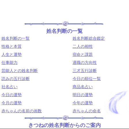
姓名判断の一覧
姓名判断の一覧
姓名判断総合鑑定
性格と本質
二人の相性
人生と運勢
宿命と課題
仕事能力
適職の方向性
芸能人との姓名判断
三才五行診断
読みの五行診断
今日の順位一覧
社名占い
商品名占い
今日の運勢
明日の運勢
今月の運勢
今年の運勢
赤ちゃんの名前の画数
赤ちゃんの命名
きつねの姓名判断からのご案内