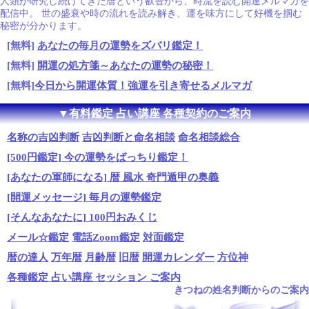
人類が研究し続けてきた暦という叡智から、時流を読む開運メルマガを
配信中。 世の盛衰や時の流れを読み解き、運を味方にして好機を掴む
秘密が分かります。
[無料]
あなたの毎月の運勢をズバリ鑑定！
[無料]
開運の処方箋～あなたの運勢の秘密！
[無料]
今日から開運体質！強運を引き寄せるメルマガ
▼有料鑑定 占い講座 各種契約のご案内
名称の吉凶判断
吉凶判断と命名相談
命名相談総合
[500円鑑定] 今の運勢をばっちり鑑定！
[あなたの軍師になる] 暦 風水 奇門遁甲の奥義
[開運メッセージ] 毎月の運勢鑑定
[そんなあなたに] 100円おみくじ
メール☆鑑定
電話Zoom鑑定
対面鑑定
暦の達人
万年暦
月齢暦
旧暦
開運カレンダー
方位神
各種鑑定 占い講座 セッション ご案内
きつねの姓名判断からのご案内