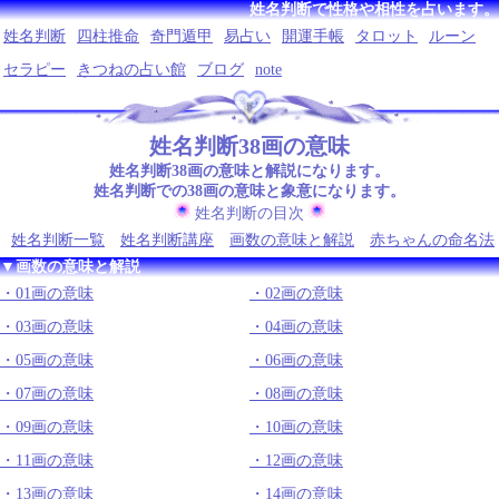
姓名判断で性格や相性を占います。
姓名判断
四柱推命
奇門遁甲
易占い
開運手帳
タロット
ルーン
セラピー
きつねの占い館
ブログ
note
姓名判断38画の意味
姓名判断38画の意味と解説になります。
姓名判断での38画の意味と象意になります。
姓名判断の目次
姓名判断一覧
姓名判断講座
画数の意味と解説
赤ちゃんの命名法
▼画数の意味と解説
01画の意味
02画の意味
03画の意味
04画の意味
05画の意味
06画の意味
07画の意味
08画の意味
09画の意味
10画の意味
11画の意味
12画の意味
13画の意味
14画の意味