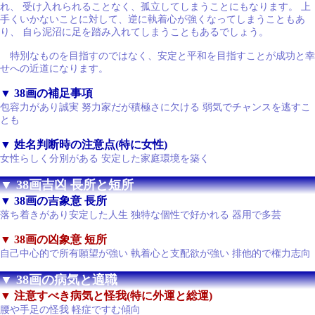
れ、 受け入れられることなく、孤立してしまうことにもなります。 上
手くいかないことに対して、逆に執着心が強くなってしまうこともあ
り、 自ら泥沼に足を踏み入れてしまうこともあるでしょう。
特別なものを目指すのではなく、安定と平和を目指すことが成功と幸
せへの近道になります。
▼ 38画の補足事項
包容力があり誠実 努力家だが積極さに欠ける 弱気でチャンスを逃すこ
とも
▼ 姓名判断時の注意点(特に女性)
女性らしく分別がある 安定した家庭環境を築く
▼ 38画吉凶 長所と短所
▼ 38画の吉象意 長所
落ち着きがあり安定した人生 独特な個性で好かれる 器用で多芸
▼ 38画の凶象意 短所
自己中心的で所有願望が強い 執着心と支配欲が強い 排他的で権力志向
▼ 38画の病気と適職
▼ 注意すべき病気と怪我(特に外運と総運)
腰や手足の怪我 軽症ですむ傾向