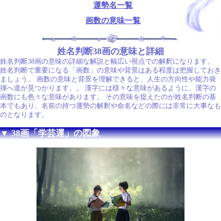
運勢名一覧
画数の意味一覧
姓名判断38画の意味と詳細
姓名判断38画の意味の詳細な解説と幅広い視点での解釈になります。
姓名判断で重要になる「画数」の意味や背景はある程度は把握しておき
ましょう。 画数の意味と背景を理解できると、人生の方向性や能力発
揮へ道が見つかります。。 漢字には様々な意味があるように、漢字の
画数にも色々な意味があります。 その意味を捉えたのが姓名判断の基
本でもあり、名前の持つ運勢の解釈や命名などの際には非常に大事なも
のとなります。
▼ 38画「学芸運」の図象