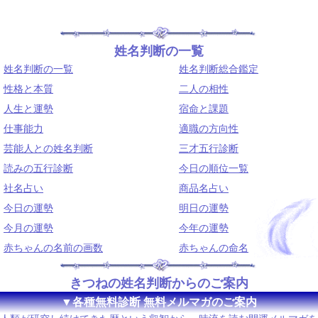
姓名判断の一覧
姓名判断の一覧
姓名判断総合鑑定
性格と本質
二人の相性
人生と運勢
宿命と課題
仕事能力
適職の方向性
芸能人との姓名判断
三才五行診断
読みの五行診断
今日の順位一覧
社名占い
商品名占い
今日の運勢
明日の運勢
今月の運勢
今年の運勢
赤ちゃんの名前の画数
赤ちゃんの命名
きつねの姓名判断からのご案内
▼各種無料診断 無料メルマガのご案内